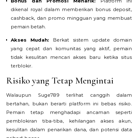
Bonus dan Promosi Menarik:
Platform ini
dikenal royal dalam memberikan bonus deposit,
cashback, dan promo mingguan yang membuat
pemain betah.
Akses Mudah:
Berkat sistem update domain
yang cepat dan komunitas yang aktif, pemain
tidak kesulitan mencari akses baru ketika situs
terblokir.
Risiko yang Tetap Mengintai
Walaupun Suge789 terlihat canggih dalam
bertahan, bukan berarti platform ini bebas risiko.
Pemain tetap menghadapi ancaman seperti
pemblokiran tiba-tiba, kehilangan akses akun,
kesulitan dalam penarikan dana, dan potensi data