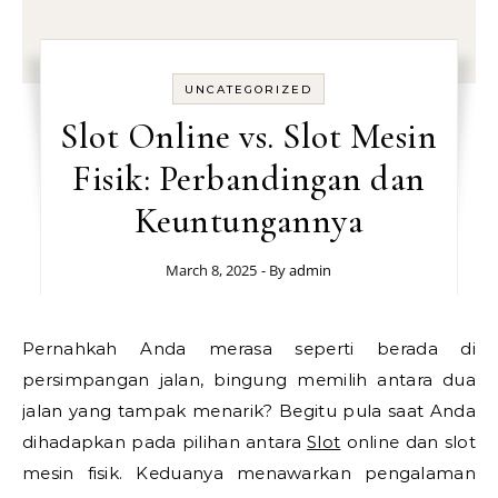
UNCATEGORIZED
Slot Online vs. Slot Mesin
Fisik: Perbandingan dan
Keuntungannya
March 8, 2025
- By
admin
Pernahkah Anda merasa seperti berada di
persimpangan jalan, bingung memilih antara dua
jalan yang tampak menarik? Begitu pula saat Anda
dihadapkan pada pilihan antara
Slot
online dan slot
mesin fisik. Keduanya menawarkan pengalaman