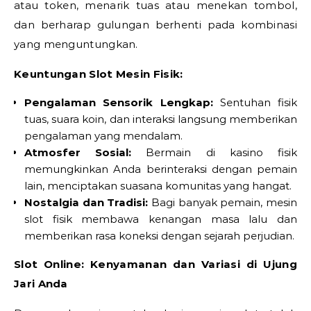
atau token, menarik tuas atau menekan tombol,
dan berharap gulungan berhenti pada kombinasi
yang menguntungkan.
Keuntungan Slot Mesin Fisik:
Pengalaman Sensorik Lengkap:
Sentuhan fisik
tuas, suara koin, dan interaksi langsung memberikan
pengalaman yang mendalam.
Atmosfer Sosial:
Bermain di kasino fisik
memungkinkan Anda berinteraksi dengan pemain
lain, menciptakan suasana komunitas yang hangat.
Nostalgia dan Tradisi:
Bagi banyak pemain, mesin
slot fisik membawa kenangan masa lalu dan
memberikan rasa koneksi dengan sejarah perjudian.
Slot Online: Kenyamanan dan Variasi di Ujung
Jari Anda