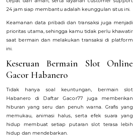
cepat dan aman, serta layanan customer support
24 jam siap membantu adalah keunggulan situs ini.
Keamanan data pribadi dan transaksi juga menjadi
prioritas utama, sehingga kamu tidak perlu khawatir
saat bermain dan melakukan transaksi di platform
ini.
Keseruan Bermain Slot Online
Gacor Habanero
Tidak hanya soal keuntungan, bermain slot
Habanero di Daftar Gacor77 juga memberikan
hiburan yang seru dan penuh warna. Grafis yang
memukau, animasi halus, serta efek suara yang
hidup membuat setiap putaran slot terasa lebih
hidup dan mendebarkan.