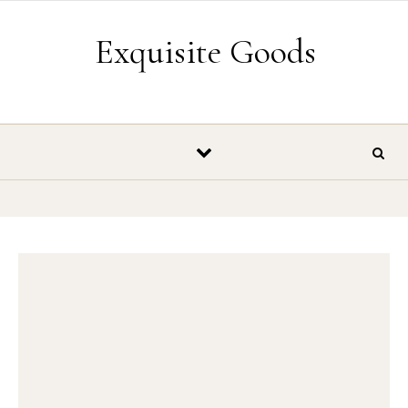
Skip to content
Exquisite Goods