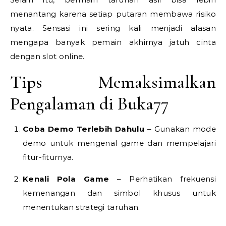
menantang karena setiap putaran membawa risiko
nyata. Sensasi ini sering kali menjadi alasan
mengapa banyak pemain akhirnya jatuh cinta
dengan slot online.
Tips Memaksimalkan
Pengalaman di Buka77
Coba Demo Terlebih Dahulu
– Gunakan mode
demo untuk mengenal game dan mempelajari
fitur-fiturnya.
Kenali Pola Game
– Perhatikan frekuensi
kemenangan dan simbol khusus untuk
menentukan strategi taruhan.