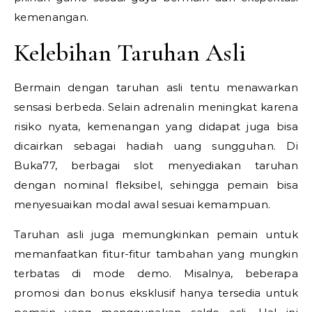
kemenangan.
Kelebihan Taruhan Asli
Bermain dengan taruhan asli tentu menawarkan
sensasi berbeda. Selain adrenalin meningkat karena
risiko nyata, kemenangan yang didapat juga bisa
dicairkan sebagai hadiah uang sungguhan. Di
Buka77, berbagai slot menyediakan taruhan
dengan nominal fleksibel, sehingga pemain bisa
menyesuaikan modal awal sesuai kemampuan.
Taruhan asli juga memungkinkan pemain untuk
memanfaatkan fitur-fitur tambahan yang mungkin
terbatas di mode demo. Misalnya, beberapa
promosi dan bonus eksklusif hanya tersedia untuk