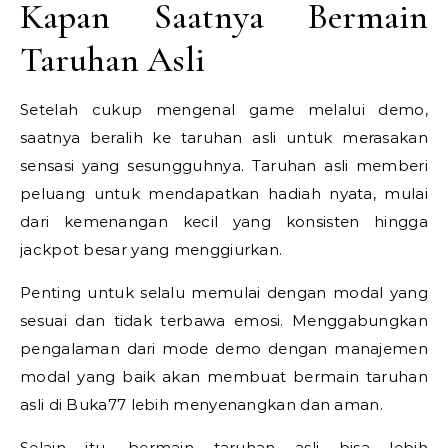
Kapan Saatnya Bermain
Taruhan Asli
Setelah cukup mengenal game melalui demo,
saatnya beralih ke taruhan asli untuk merasakan
sensasi yang sesungguhnya. Taruhan asli memberi
peluang untuk mendapatkan hadiah nyata, mulai
dari kemenangan kecil yang konsisten hingga
jackpot besar yang menggiurkan.
Penting untuk selalu memulai dengan modal yang
sesuai dan tidak terbawa emosi. Menggabungkan
pengalaman dari mode demo dengan manajemen
modal yang baik akan membuat bermain taruhan
asli di Buka77 lebih menyenangkan dan aman.
Selain itu, bermain taruhan asli bisa lebih