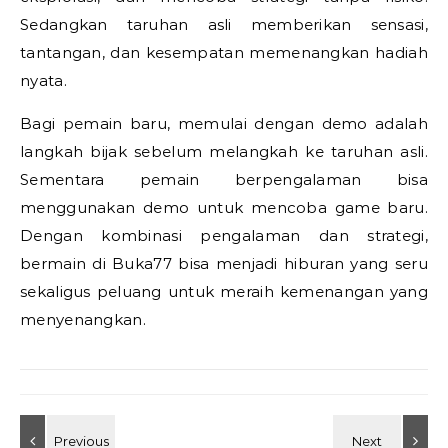
Sedangkan taruhan asli memberikan sensasi,
tantangan, dan kesempatan memenangkan hadiah
nyata.
Bagi pemain baru, memulai dengan demo adalah
langkah bijak sebelum melangkah ke taruhan asli.
Sementara pemain berpengalaman bisa
menggunakan demo untuk mencoba game baru.
Dengan kombinasi pengalaman dan strategi,
bermain di Buka77 bisa menjadi hiburan yang seru
sekaligus peluang untuk meraih kemenangan yang
menyenangkan.