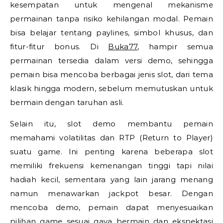
kesempatan untuk mengenal mekanisme
permainan tanpa risiko kehilangan modal. Pemain
bisa belajar tentang paylines, simbol khusus, dan
fitur-fitur bonus. Di
Buka77
, hampir semua
permainan tersedia dalam versi demo, sehingga
pemain bisa mencoba berbagai jenis slot, dari tema
klasik hingga modern, sebelum memutuskan untuk
bermain dengan taruhan asli.
Selain itu, slot demo membantu pemain
memahami volatilitas dan RTP (Return to Player)
suatu game. Ini penting karena beberapa slot
memiliki frekuensi kemenangan tinggi tapi nilai
hadiah kecil, sementara yang lain jarang menang
namun menawarkan jackpot besar. Dengan
mencoba demo, pemain dapat menyesuaikan
pilihan game sesuai gaya bermain dan ekspektasi