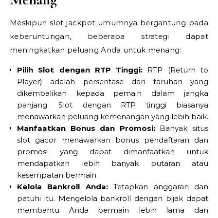
Meskipun slot jackpot umumnya bergantung pada
keberuntungan, beberapa strategi dapat
meningkatkan peluang Anda untuk menang:
Pilih Slot dengan RTP Tinggi:
RTP (Return to
Player) adalah persentase dari taruhan yang
dikembalikan kepada pemain dalam jangka
panjang. Slot dengan RTP tinggi biasanya
menawarkan peluang kemenangan yang lebih baik.
Manfaatkan Bonus dan Promosi:
Banyak situs
slot gacor menawarkan bonus pendaftaran dan
promosi yang dapat dimanfaatkan untuk
mendapatkan lebih banyak putaran atau
kesempatan bermain.
Kelola Bankroll Anda:
Tetapkan anggaran dan
patuhi itu. Mengelola bankroll dengan bijak dapat
membantu Anda bermain lebih lama dan