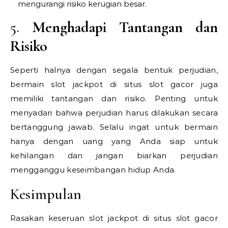
mengurangi risiko kerugian besar.
5.
Menghadapi Tantangan dan
Risiko
Seperti halnya dengan segala bentuk perjudian,
bermain slot jackpot di situs slot gacor juga
memiliki tantangan dan risiko. Penting untuk
menyadari bahwa perjudian harus dilakukan secara
bertanggung jawab. Selalu ingat untuk bermain
hanya dengan uang yang Anda siap untuk
kehilangan dan jangan biarkan perjudian
mengganggu keseimbangan hidup Anda.
Kesimpulan
Rasakan keseruan slot jackpot di situs slot gacor