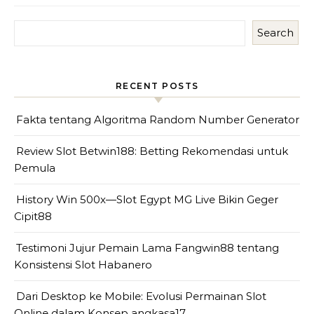
Search
RECENT POSTS
Fakta tentang Algoritma Random Number Generator
Review Slot Betwin188: Betting Rekomendasi untuk
Pemula
History Win 500x—Slot Egypt MG Live Bikin Geger
Cipit88
Testimoni Jujur Pemain Lama Fangwin88 tentang
Konsistensi Slot Habanero
Dari Desktop ke Mobile: Evolusi Permainan Slot
Online dalam Konsep angkasa17