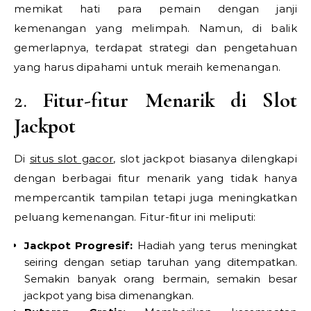
memikat hati para pemain dengan janji
kemenangan yang melimpah. Namun, di balik
gemerlapnya, terdapat strategi dan pengetahuan
yang harus dipahami untuk meraih kemenangan.
2.
Fitur-fitur Menarik di Slot
Jackpot
Di
situs slot gacor
, slot jackpot biasanya dilengkapi
dengan berbagai fitur menarik yang tidak hanya
mempercantik tampilan tetapi juga meningkatkan
peluang kemenangan. Fitur-fitur ini meliputi:
Jackpot Progresif:
Hadiah yang terus meningkat
seiring dengan setiap taruhan yang ditempatkan.
Semakin banyak orang bermain, semakin besar
jackpot yang bisa dimenangkan.