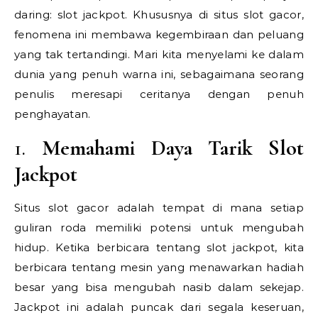
daring: slot jackpot. Khususnya di situs slot gacor,
fenomena ini membawa kegembiraan dan peluang
yang tak tertandingi. Mari kita menyelami ke dalam
dunia yang penuh warna ini, sebagaimana seorang
penulis meresapi ceritanya dengan penuh
penghayatan.
1.
Memahami Daya Tarik Slot
Jackpot
Situs slot gacor adalah tempat di mana setiap
guliran roda memiliki potensi untuk mengubah
hidup. Ketika berbicara tentang slot jackpot, kita
berbicara tentang mesin yang menawarkan hadiah
besar yang bisa mengubah nasib dalam sekejap.
Jackpot ini adalah puncak dari segala keseruan,