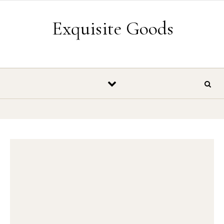
Skip to content
Exquisite Goods