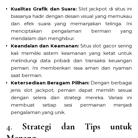
Kualitas Grafik dan Suara:
Slot jackpot di situs ini
biasanya hadir dengan desain visual yang memukau
dan efek suara yang memanjakan telinga. Ini
menciptakan pengalaman bermain yang
mendalam dan menghibur.
Keandalan dan Keamanan:
Situs slot gacor sering
kali memiliki sistem keamanan yang ketat untuk
melindungi data pribadi dan transaksi keuangan
pemain. Ini memberikan rasa aman dan nyaman
saat bermain.
Ketersediaan Beragam Pilihan:
Dengan berbagai
jenis slot jackpot, pemain dapat memilih sesuai
dengan selera dan strategi mereka. Variasi ini
membuat setiap sesi permainan menjadi
pengalaman yang unik.
4.
Strategi dan Tips untuk
Menang