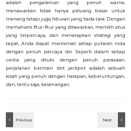
adalah pengalaman yang penuh warna,
menawarkan tidak hanya peluang besar untuk
menang tetapi juga hiburan yang tiada tara. Dengan
memahami fitur-fitur yang ditawarkan, memilih situs
yang terpercaya, dan menerapkan strategi yang
tepat, Anda dapat menikmati setiap putaran roda
dengan penuh percaya diri. Seperti dalam setiap
cerita yang ditulis dengan penuh perasaan,
perjalanan bermain slot jackpot adalah sebuah
kisah yang penuh dengan harapan, keberuntungan,
dan, tentu saja, kesenangan.