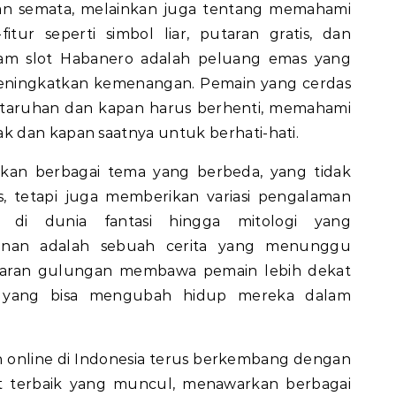
n semata, melainkan juga tentang memahami
itur seperti simbol liar, putaran gratis, dan
m slot Habanero adalah peluang emas yang
eningkatkan kemenangan. Pemain yang cerdas
taruhan dan kapan harus berhenti, memahami
 dan kapan saatnya untuk berhati-hati.
kan berbagai tema yang berbeda, yang tidak
is, tetapi juga memberikan variasi pengalaman
n di dunia fantasi hingga mitologi yang
inan adalah sebuah cerita yang menunggu
utaran gulungan membawa pemain lebih dekat
 yang bisa mengubah hidup mereka dalam
n online di Indonesia terus berkembang dengan
lot terbaik yang muncul, menawarkan berbagai