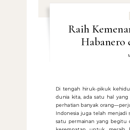
Raih Kemenan
Habanero d
M
Di tengah hiruk-pikuk kehidup
dunia kita, ada satu hal yan
perhatian banyak orang—perjud
Indonesia juga telah menjadi s
satu permainan yang begitu 
kesempatan untuk meraih 