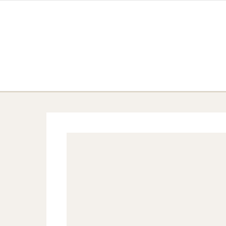
Skip to content