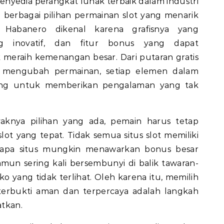
penyedia perangkat lunak terbaik dalam industri
 berbagai pilihan permainan slot yang menarik
Habanero dikenal karena grafisnya yang
 inovatif, dan fitur bonus yang dapat
meraih kemenangan besar. Dari putaran gratis
sa mengubah permainan, setiap elemen dalam
ang untuk memberikan pengalaman yang tak
aknya pilihan yang ada, pemain harus tetap
lot yang tepat. Tidak semua situs slot memiliki
erapa situs mungkin menawarkan bonus besar
mun sering kali bersembunyi di balik tawaran-
ko yang tidak terlihat. Oleh karena itu, memilih
h terbukti aman dan terpercaya adalah langkah
atkan.