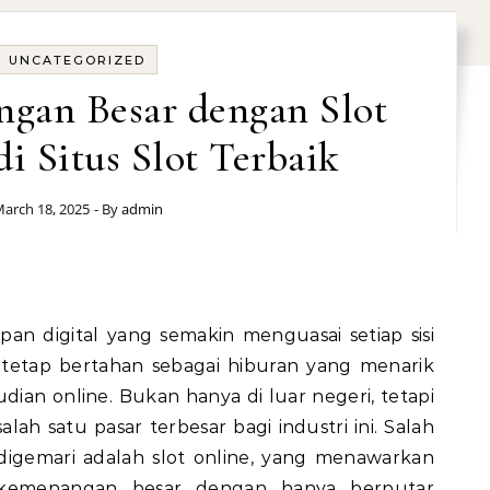
UNCATEGORIZED
gan Besar dengan Slot
i Situs Slot Terbaik
arch 18, 2025
- By
admin
an digital yang semakin menguasai setiap sisi
g tetap bertahan sebagai hiburan yang menarik
ian online. Bukan hanya di luar negeri, tetapi
alah satu pasar terbesar bagi industri ini. Salah
digemari adalah slot online, yang menawarkan
kemenangan besar dengan hanya berputar