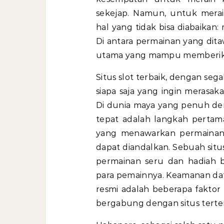
sekejap. Namun, untuk mera
hal yang tidak bisa diabaikan:
Di antara permainan yang dita
utama yang mampu memberikan
Situs slot terbaik, dengan seg
siapa saja yang ingin merasak
Di dunia maya yang penuh de
tepat adalah langkah pertama
yang menawarkan permainan 
dapat diandalkan. Sebuah situ
permainan seru dan hadiah b
para pemainnya. Keamanan data 
resmi adalah beberapa fakto
bergabung dengan situs terte