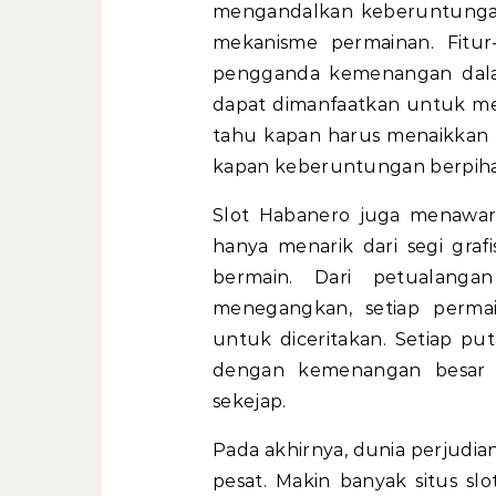
mengandalkan keberuntunga
mekanisme permainan. Fitur-f
pengganda kemenangan dala
dapat dimanfaatkan untuk m
tahu kapan harus menaikkan 
kapan keberuntungan berpihak
Slot Habanero juga menawar
hanya menarik dari segi graf
bermain. Dari petualanga
menegangkan, setiap perma
untuk diceritakan. Setiap p
dengan kemenangan besar
sekejap.
Pada akhirnya, dunia perjudia
pesat. Makin banyak situs s