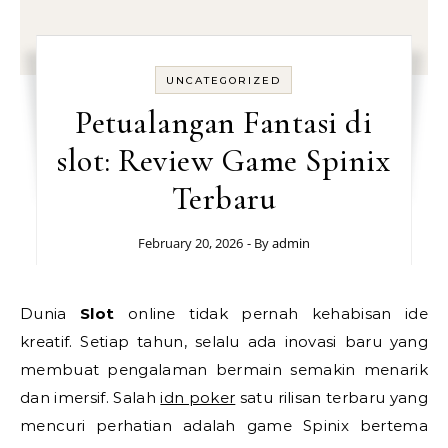
UNCATEGORIZED
Petualangan Fantasi di
slot: Review Game Spinix
Terbaru
February 20, 2026
- By
admin
Dunia
Slot
online tidak pernah kehabisan ide
kreatif. Setiap tahun, selalu ada inovasi baru yang
membuat pengalaman bermain semakin menarik
dan imersif. Salah
idn poker
satu rilisan terbaru yang
mencuri perhatian adalah game Spinix bertema