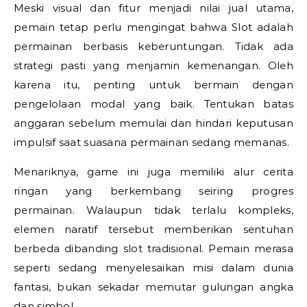
Meski visual dan fitur menjadi nilai jual utama,
pemain tetap perlu mengingat bahwa Slot adalah
permainan berbasis keberuntungan. Tidak ada
strategi pasti yang menjamin kemenangan. Oleh
karena itu, penting untuk bermain dengan
pengelolaan modal yang baik. Tentukan batas
anggaran sebelum memulai dan hindari keputusan
impulsif saat suasana permainan sedang memanas.
Menariknya, game ini juga memiliki alur cerita
ringan yang berkembang seiring progres
permainan. Walaupun tidak terlalu kompleks,
elemen naratif tersebut memberikan sentuhan
berbeda dibanding slot tradisional. Pemain merasa
seperti sedang menyelesaikan misi dalam dunia
fantasi, bukan sekadar memutar gulungan angka
dan simbol.