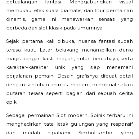
petualangan fantasi. Menggabungkan visual
memukau, efek suara dramatis, dan fitur permainan
dinamis, game ini menawarkan sensasi yang
berbeda dari slot klasik pada umumnya.
Sejak pertama kali dibuka, nuansa fantasi sudah
terasa kuat. Latar belakang menampilkan dunia
magis dengan kastil megah, hutan bercahaya, serta
karakter-karakter unik yang siap menemani
perjalanan pemain. Desain grafisnya dibuat detail
dengan sentuhan animasi modern, membuat setiap
putaran terasa seperti bagian dari sebuah cerita
epik.
Sebagai permainan Slot modern, Spinix terbaru ini
menghadirkan tata letak gulungan yang responsif
dan mudah dipahami. Simbol-simbol yang