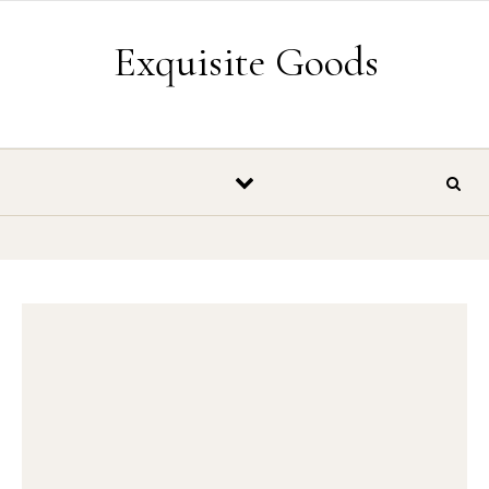
Skip to content
Exquisite Goods