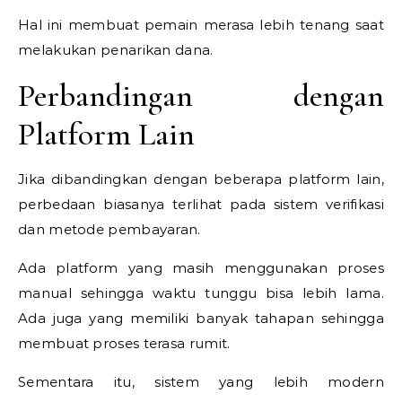
Hal ini membuat pemain merasa lebih tenang saat
melakukan penarikan dana.
Perbandingan dengan
Platform Lain
Jika dibandingkan dengan beberapa platform lain,
perbedaan biasanya terlihat pada sistem verifikasi
dan metode pembayaran.
Ada platform yang masih menggunakan proses
manual sehingga waktu tunggu bisa lebih lama.
Ada juga yang memiliki banyak tahapan sehingga
membuat proses terasa rumit.
Sementara itu, sistem yang lebih modern