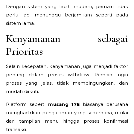
Dengan sistem yang lebih modern, pemain tidak
perlu lagi menunggu berjam-jam seperti pada
sistem lama.
Kenyamanan sebagai
Prioritas
Selain kecepatan, kenyamanan juga menjadi faktor
penting dalam proses withdraw. Pemain ingin
proses yang jelas, tidak membingungkan, dan
mudah diikuti.
Platform seperti
musang 178
biasanya berusaha
menghadirkan pengalaman yang sederhana, mulai
dari tampilan menu hingga proses konfirmasi
transaksi.