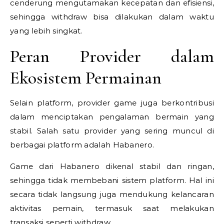
cenderung mengutamakan kecepatan dan efisiensi,
sehingga withdraw bisa dilakukan dalam waktu
yang lebih singkat.
Peran Provider dalam
Ekosistem Permainan
Selain platform, provider game juga berkontribusi
dalam menciptakan pengalaman bermain yang
stabil. Salah satu provider yang sering muncul di
berbagai platform adalah
Habanero
.
Game dari Habanero dikenal stabil dan ringan,
sehingga tidak membebani sistem platform. Hal ini
secara tidak langsung juga mendukung kelancaran
aktivitas pemain, termasuk saat melakukan
transaksi seperti withdraw.