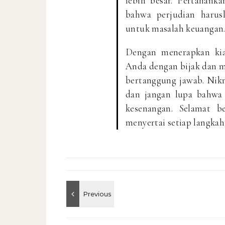
lebih besar. Pertahanka
bahwa perjudian harus
untuk masalah keuangan
Dengan menerapkan kiat
Anda dengan bijak dan m
bertanggung jawab. Nik
dan jangan lupa bahwa 
kesenangan. Selamat b
menyertai setiap langka