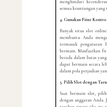
menghindari kecenderu
semua keuntungan yang t
4. Gunakan Fitur Kontrol
Banyak situs slot onlin
membantu Anda mengelo
termasuk pengaturan b
bermain. Manfaatkan fit
berada dalam batas yang
dapat bermain secara le
dalam pola perjudian yan
5. Pilih Slot dengan Tar
Saat bermain slot, pil
dengan anggaran Anda. J
taruhan tinggi jika itu 