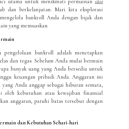
unci utama untuk menikmati permainan
slot
ab dan berkelanjutan. Mari kita eksplorasi
mengelola bankroll Anda dengan bijak dan
ain yang memuaskan.
ermain
 pengelolaan bankroll adalah menetapkan
elas dan tegas. Sebelum Anda mulai bermain
erapa banyak uang yang Anda bersedia untuk
nggu keuangan pribadi Anda. Anggaran ini
 yang Anda anggap sebagai hiburan semata,
i oleh kebutuhan atau kewajiban finansial
pkan anggaran, patuhi batas tersebut dengan
Bermain dan Kebutuhan Sehari-hari