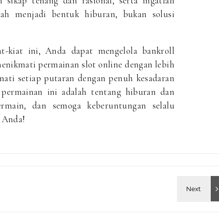
n sikap tenang dan rasional, serta ingatlah
lah menjadi bentuk hiburan, bukan solusi
.
-kiat ini, Anda dapat mengelola bankroll
enikmati permainan slot online dengan lebih
mati setiap putaran dengan penuh kesadaran
permainan ini adalah tentang hiburan dan
ermain, dan semoga keberuntungan selalu
h Anda!