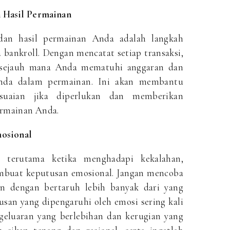
n Hasil Permainan
dan hasil permainan Anda adalah langkah
 bankroll. Dengan mencatat setiap transaksi,
sejauh mana Anda mematuhi anggaran dan
Anda dalam permainan. Ini akan membantu
uaian jika diperlukan dan memberikan
ermainan Anda.
mosional
 terutama ketika menghadapi kekalahan,
mbuat keputusan emosional. Jangan mencoba
n dengan bertaruh lebih banyak dari yang
san yang dipengaruhi oleh emosi sering kali
eluaran yang berlebihan dan kerugian yang