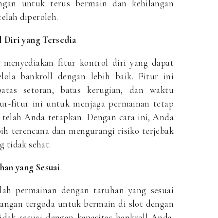
ngan untuk terus bermain dan kehilangan
elah diperoleh.
 Diri yang Tersedia
e menyediakan fitur kontrol diri yang dapat
la bankroll dengan lebih baik. Fitur ini
atas setoran, batas kerugian, dan waktu
ur-fitur ini untuk menjaga permainan tetap
 telah Anda tetapkan. Dengan cara ini, Anda
bih terencana dan mengurangi risiko terjebak
g tidak sehat.
uhan yang Sesuai
ihlah permainan dengan taruhan yang sesuai
angan tergoda untuk bermain di slot dengan
tidak sesuai dengan kapasitas bankroll Anda.