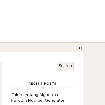
Search
RECENT POSTS
Fakta tentang Algoritma
Random Number Generator