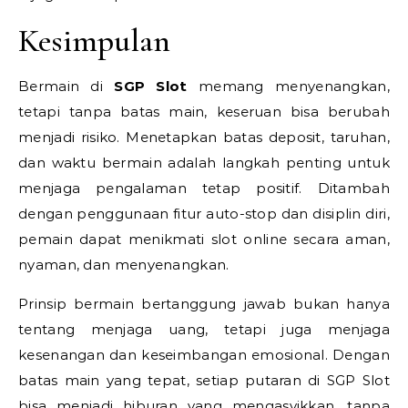
Kesimpulan
Bermain di
SGP Slot
memang menyenangkan,
tetapi tanpa batas main, keseruan bisa berubah
menjadi risiko. Menetapkan batas deposit, taruhan,
dan waktu bermain adalah langkah penting untuk
menjaga pengalaman tetap positif. Ditambah
dengan penggunaan fitur auto-stop dan disiplin diri,
pemain dapat menikmati slot online secara aman,
nyaman, dan menyenangkan.
Prinsip bermain bertanggung jawab bukan hanya
tentang menjaga uang, tetapi juga menjaga
kesenangan dan keseimbangan emosional. Dengan
batas main yang tepat, setiap putaran di SGP Slot
bisa menjadi hiburan yang mengasyikkan, tanpa