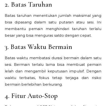
2. Batas Taruhan
Batas taruhan menentukan jumlah maksimal yang
bisa dipasang dalam satu putaran atau sesi. Ini
membantu pemain menghindari taruhan terlalu
besar yang bisa menguras saldo dengan cepat.
3. Batas Waktu Bermain
Batas waktu membatasi durasi bermain dalam satu
sesi. Bermain terlalu lama bisa membuat pemain
lelah dan mengambil keputusan impulsif. Dengan
waktu terbatas, fokus tetap terjaga dan risiko
bermain berlebihan berkurang.
4. Fitur Auto-Stop