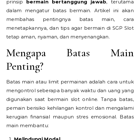
prinsip
bermain bertanggung jawab
, terutama
dalam mengatur batas bermain. Artikel ini akan
membahas pentingnya batas main, cara
menetapkannya, dan tips agar bermain di SGP Slot
tetap aman, nyaman, dan menyenangkan.
Mengapa Batas Main
Penting?
Batas main atau limit permainan adalah cara untuk
mengontrol seberapa banyak waktu dan uang yang
digunakan saat bermain slot online. Tanpa batas,
pemain berisiko kehilangan kontrol dan mengalami
kerugian finansial maupun stres emosional. Batas
main membantu:
Melindungi Modal