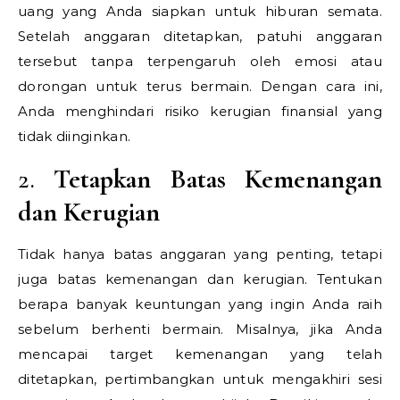
uang yang Anda siapkan untuk hiburan semata.
Setelah anggaran ditetapkan, patuhi anggaran
tersebut tanpa terpengaruh oleh emosi atau
dorongan untuk terus bermain. Dengan cara ini,
Anda menghindari risiko kerugian finansial yang
tidak diinginkan.
2.
Tetapkan Batas Kemenangan
dan Kerugian
Tidak hanya batas anggaran yang penting, tetapi
juga batas kemenangan dan kerugian. Tentukan
berapa banyak keuntungan yang ingin Anda raih
sebelum berhenti bermain. Misalnya, jika Anda
mencapai target kemenangan yang telah
ditetapkan, pertimbangkan untuk mengakhiri sesi