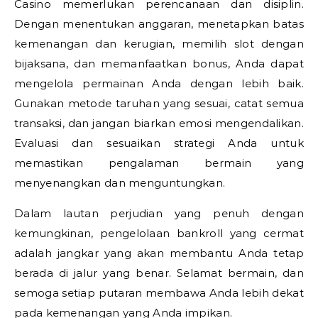
Casino memerlukan perencanaan dan disiplin.
Dengan menentukan anggaran, menetapkan batas
kemenangan dan kerugian, memilih slot dengan
bijaksana, dan memanfaatkan bonus, Anda dapat
mengelola permainan Anda dengan lebih baik.
Gunakan metode taruhan yang sesuai, catat semua
transaksi, dan jangan biarkan emosi mengendalikan.
Evaluasi dan sesuaikan strategi Anda untuk
memastikan pengalaman bermain yang
menyenangkan dan menguntungkan.
Dalam lautan perjudian yang penuh dengan
kemungkinan, pengelolaan bankroll yang cermat
adalah jangkar yang akan membantu Anda tetap
berada di jalur yang benar. Selamat bermain, dan
semoga setiap putaran membawa Anda lebih dekat
pada kemenangan yang Anda impikan.