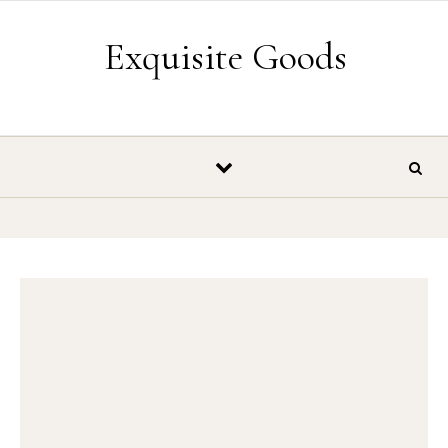
Skip to content
Exquisite Goods