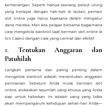
kemenangan. Seperti halnya seorang pelaut ulung
yang berlayar dengan hati-hati di lautan, pemain
slot online juga harus bijaksana dalam mengatur
dana mereka. Mari kita pelajari bersama bagaimana
cara mengelola bankroll saat bermain slot online di
Ion Casino dengan cara yang cermat dan efektif.
1.
Tentukan Anggaran dan
Patuhilah
Langkah pertama dan paling penting dalam
mengelola bankroll adalah menentukan anggaran
permainan. Sebelum Anda mulai bermain slot
online, alokasikan sejumlah uang khusus yang Anda
siap untuk habiskan. Ini adalah uang yang tidak
akan mempengaruhi kehidupan sehari-hari Anda—