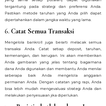
tergantung pada strategi dan preferensi Anda.
Pastikan metode taruhan yang Anda pilih dapat
dipertahankan dalam jangka waktu yang lama.
6.
Catat Semua Transaksi
Mengelola bankroll juga berarti melacak semua
transaksi Anda. Catat setiap deposit, taruhan,
kemenangan, dan kerugian. Ini akan memberikan
Anda gambaran yang jelas tentang bagaimana
dana Anda digunakan dan membantu Anda menilai
seberapa baik Anda mengelola anggaran
permainan Anda. Dengan catatan yang rapi, Anda
bisa lebih mudah mengevaluasi strategi Anda dan
melakukan penyesuaian jika diperlukan.